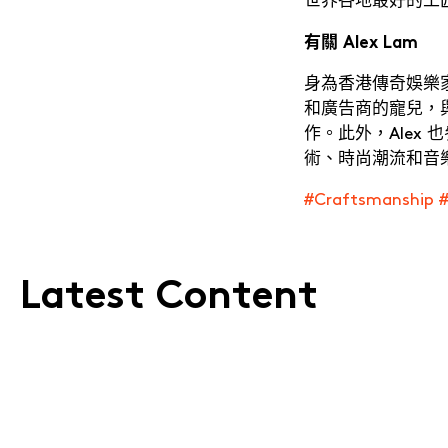
有關 Alex Lam
提交
身為香港傳奇娛樂家
和廣告商的寵兒，與國際知名
作。此外，Alex
術、時尚潮流和音
#Craftsmanship #
Latest Content
Noise & Nuance
立即訂閱
我們的電子報
Jerry Wong ・
DJ、攝影師、設計師及創意企業家