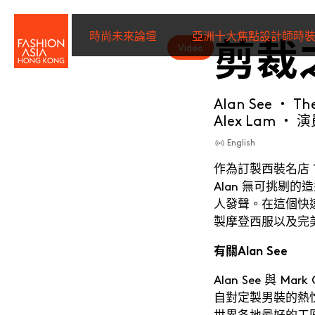
剪裁
時尚未來論壇
亞洲十大焦點設計師時
Video
名字（必填）
*
Alan See ・
Th
Alex Lam ・
演
English
姓氏（必填）
*
作為訂製西裝名店 T
Alan 無可挑
人發聲。在這個快
電子郵件（必填）
*
製摩登西服以及完
有關Alan See
Alan See 與 
I wish to receive email com
自對定製男裝的熱忱
discounted tickets, n
世界各地最好的工