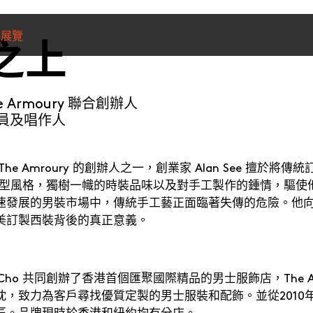
之上
裝展覽
e Armoury 聯合創辦人
員及唱作人
he Amroury 的創辦人之一，創業家 Alan See 擅於
剔的造型風格，獨樹一幟的時裝品味以及對手工製作的鍾情，驅
速發展的男裝市場中，傳統手工藝正面臨著失傳的危險。他
美訂製西裝背後的真正意義。
Mark Cho 共同創辦了香港首個匯聚國際精品的男士服飾店，The 
munications from Hong Kong Design Centre, including upcoming promotions and
，致力為客戶尋找優質定製的男士服裝和配飾。並從2010年開
ews about your conferences.
匠。品牌現時於香港和紐約均有分店。