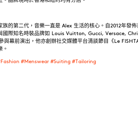
族的第二代，音樂一直是 Alex 生活的核心。自2012年
時裝品牌如 Louis Vuitton, Gucci, Versace, Christ
 也參與幕前演出，他亦創辦社交媒體平台清談節目《Le FISH
樂。
Fashion #Menswear #Suiting #Tailoring
The Slow Fashion Alchemist
Th
Kinyan Lam ・
KINYAN LAM 創辦人及創意總監
Fel