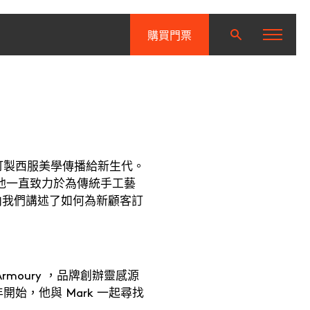
購買門票
將傳統訂製西服美學傳播給新生代。
使他一直致力於為傳統手工藝
向我們講述了如何為新顧客訂
Armoury ，品牌創辦靈感源
始，他與 Mark 一起尋找