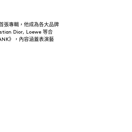
發佈首張專輯，他成為各大品牌
ian Dior, Loewe 等合
TANK》，內容涵蓋表演藝
e Creativity Strategist
ix Chan ・
時尚公關、經理人及畫家