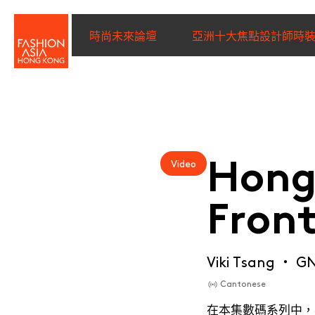
時尚未來論壇
亞洲十大焦點設計師時
名字（必填）
*
姓氏（必填）
*
Hong
Video
Front
電子郵件（必填）
*
Viki Tsang ・
G
Cantonese
I wish to receive email com
discounted tickets, n
在本集數碼系列中，我