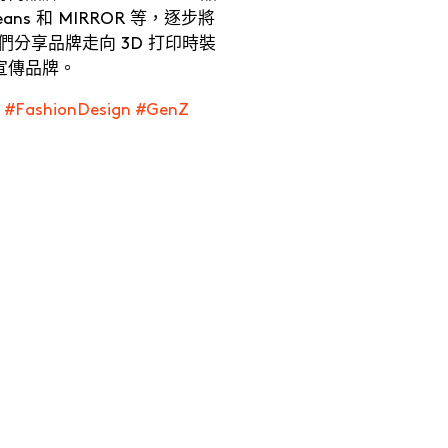
ns 和 MIRROR 等，逐步將
我們分享品牌走向 3D 打印時裝
宣傳品牌。
ia #FashionDesign #GenZ
e Creativity Strategist
ix Chan ・
時尚公關、經理人及畫家
antonese
劃創作生涯，講究的是
衝刺
與等待之間拿捏出完美的
奏。
在本集
Digital Series
邀請跨界創作人
Felix