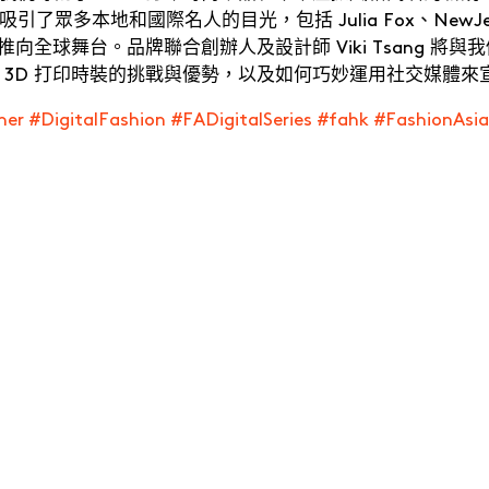
了眾多本地和國際名人的目光，包括 Julia Fox、NewJea
推向全球舞台。品牌聯合創辦人及設計師 Viki Tsang 將與
 3D 打印時裝的挑戰與優勢，以及如何巧妙運用社交媒體來
er #DigitalFashion #FADigitalSeries #fahk #FashionAs
The Slow Fashion Alchemist
Th
Kinyan Lam ・
KINYAN LAM 創辦人及創意總監
Fel
Cantonese
C
真正的奢華，蘊藏於雙手所留下的不可複製的痕跡。全
規
新一輯
Digital Series
邀請
LVMH Prize
入圍設計師
節