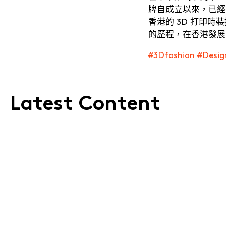
牌自成立以來，已經吸引
香港的 3D 打印時裝
提交
的歷程，在香港發展
#3Dfashion #Design
Latest Content
Noise & Nuance
Jerry Wong ・
DJ、攝影師、設計師及創意企業家
立即訂閱
我們的電子報
Cantonese
fashionasia@hkdesigncentre.org
要在當代文化中開闢出獨有位置，直覺與清晰的視野缺
電話:
+852 2522 8688
一不可。在 Digital Series 的壓軸篇章中，邀請了跨界創
WhatsApp 查詢:
+852 6219 3072