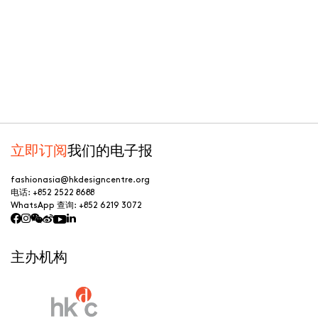
工匠的细腻针线，Kinyan 将每一件服装视为带有生命力的专属指
纹。与我们一同走进极致工艺与国际视野交汇的审美世界。
The Creativity Strategist
Felix Chan ・
时尚公关、经理人及画家
Cantonese
规划创作生涯，讲究的是冲刺与等待之间拿捏出完美的节奏。 在
本集 Digital Series 邀请跨界
创作人 Felix Chan
，揭示时装公关、
艺人经理与艺术创作的真实面貌。从高压的品牌决策到画布前的沉
淀，Felix 将分享他独一无二的创意旅程。
立即订阅
我们的电子报
fashionasia@hkdesigncentre.org
电话:
+852 2522 8688
WhatsApp 查询:
+852 6219 3072
主办机构