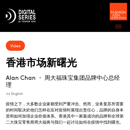
名字（必填）
*
Video
香港市场新曙光
姓氏（必填）
*
Alan Chan ・
周大福珠宝集团品牌中心总经
理
电子邮件（必填）
*
English
疫情之下，大多数企业家都受到严重冲击。然而，业务复苏所需要
的时间取决於他们怎样在应对疫情时展现出责任心，品牌的自身本
质和如何加强企业价值体系。香港其中一家最成功的品牌和全球第
I wish to receive email communications from
二大珠宝零售商周大福将与我们一起讨论如何在疫情中找到曙光。
Hong Kong Design Centre, including upcoming
promotions and discounted tickets, news about