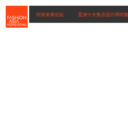
时尚未来论坛
亚洲十大焦点设计师时
名字（必填）
*
姓氏（必填）
*
电子邮件（必填）
*
I wish to receive email com
discounted tickets, n