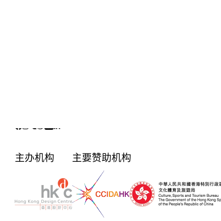
提交
立即订阅
我们的电子报
分享
fashionasia@hkdesigncentre.org
电话:
+852 2522 8688
WhatsApp 查询:
+852 6219 3072
主办机构
主要赞助机构